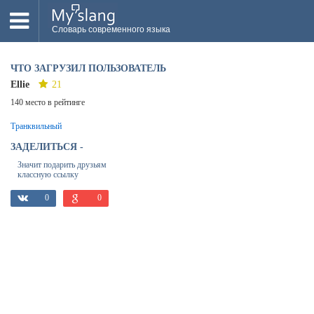
Словарь современного языка
ВСЕ
ЧТО ЗАГРУЗИЛ ПОЛЬЗОВАТЕЛЬ
НОВОЕ
Ellie
21
140 место в рейтинге
ПОПУЛЯРНОЕ
Транквильный
ПРОВЕРИТЬ ЗНАНИЯ
ЗАДЕЛИТЬСЯ -
ДОБАВИТЬ СЛОВО
Значит подарить друзьям
классную ссылку
ПРОСВЕТИТЕЛИ
ВОЙТИ