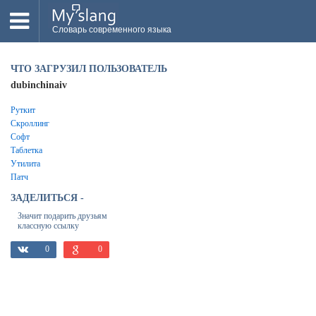
Словарь современного языка
ВСЕ
ЧТО ЗАГРУЗИЛ ПОЛЬЗОВАТЕЛЬ
НОВОЕ
dubinchinaiv
ПОПУЛЯРНОЕ
Руткит
Скроллинг
ПРОВЕРИТЬ ЗНАНИЯ
Софт
Таблетка
Утилита
ДОБАВИТЬ СЛОВО
Патч
ПРОСВЕТИТЕЛИ
ЗАДЕЛИТЬСЯ -
Значит подарить друзьям
ВОЙТИ
классную ссылку