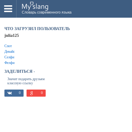
Словарь современного языка
ВСЕ
ЧТО ЗАГРУЗИЛ ПОЛЬЗОВАТЕЛЬ
НОВОЕ
julia125
ПОПУЛЯРНОЕ
Спот
Девайс
ПРОВЕРИТЬ ЗНАНИЯ
Селфи
Фелфи
ДОБАВИТЬ СЛОВО
ЗАДЕЛИТЬСЯ -
Значит подарить друзьям
ПРОСВЕТИТЕЛИ
классную ссылку
ВОЙТИ