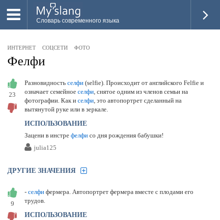
Словарь современного языка
ВСЕ
ИНТЕРНЕТ
СОЦСЕТИ
ФОТО
НОВОЕ
Фелфи
ПОПУЛЯРНОЕ
Разновидность
селфи
(selfie). Происходит от английского Felfie и
означает семейное
селфи
, снятое одним из членов семьи на
23
ПРОВЕРИТЬ ЗНАНИЯ
фотографии. Как и
селфи
, это автопортрет сделанный на
вытянутой руке или в зеркале.
ДОБАВИТЬ СЛОВО
ИСПОЛЬЗОВАНИЕ
ПРОСВЕТИТЕЛИ
Зацени в инстре
фелфи
со дня рождения бабушки!
julia125
ВОЙТИ
ДРУГИЕ ЗНАЧЕНИЯ
-
селфи
фермера. Автопортрет фермера вместе с плодами его
трудов.
9
ИСПОЛЬЗОВАНИЕ