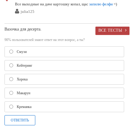
Все выходные на даче картошку копал, щас
запилю
фелфи
=)
julia125
Вазочка для десерта.
ВСЕ ТЕСТЫ
90% пользователей знают ответ на этот вопрос, а ты?
Смузи
Кейтеринг
Хорека
Макарун
Креманка