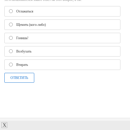
Отлажаться
Щемить (кого-либо)
Гонишь!
Возбухать
Втирать