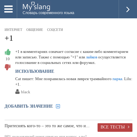
Словарь современного языка
ВСЕ
ИНТЕРНЕТ
ОБЩЕНИЕ
СОЦСЕТИ
НОВОЕ
+1
ПОПУЛЯРНОЕ
+1 в комментариях означает согласие с каким-либо комментарием
или записью. Также с помощью "+1" или
лайков
осуществляется
10
ПРОВЕРИТЬ ЗНАНИЯ
голосование в социальных сетях или форумах.
ДОБАВИТЬ СЛОВО
ИСПОЛЬЗОВАНИЕ
Cat пишет: Мне понравилась новая ливрея трамвайного
парка
. Lilu:
ПРОСВЕТИТЕЛИ
+1.
black
ВОЙТИ
ДОБАВИТЬ ЗНАЧЕНИЕ
Притеснять кого-то – это то же самое, что и...
ВСЕ ТЕСТЫ
98% пользователей знают ответ на этот вопрос, а ты?