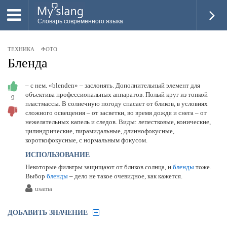
Словарь современного языка
ВСЕ
ТЕХНИКА
ФОТО
НОВОЕ
Бленда
ПОПУЛЯРНОЕ
– с нем. «blenden» – заслонять. Дополнительный элемент для
объектива профессиональных аппаратов. Полый круг из тонкой
9
ПРОВЕРИТЬ ЗНАНИЯ
пластмассы. В солнечную погоду спасает от бликов, в условиях
сложного освещения – от засветки, во время дождя и снега – от
ДОБАВИТЬ СЛОВО
нежелательных капель и следов. Виды: лепестковые, конические,
цилиндрические, пирамидальные, длиннофокусные,
ПРОСВЕТИТЕЛИ
короткофокусные, с нормальным фокусом.
ИСПОЛЬЗОВАНИЕ
ВОЙТИ
Некоторые фильтры защищают от бликов солнца, и
бленды
тоже.
Выбор
бленды
– дело не такое очевидное, как кажется.
usama
ДОБАВИТЬ ЗНАЧЕНИЕ