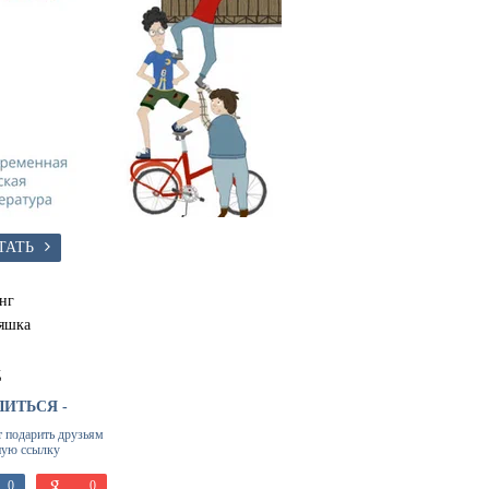
ТАТЬ
нг
яшка
д
ЛИТЬСЯ -
т подарить друзьям
ную ссылку