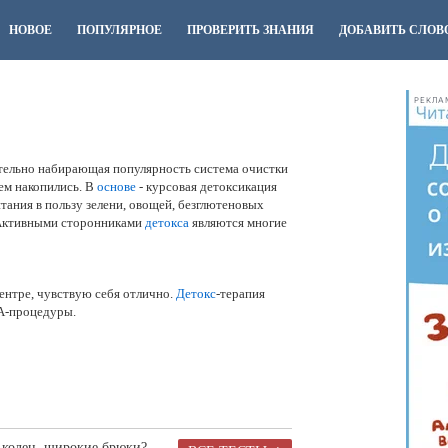
НОВОЕ
ПОПУЛЯРНОЕ
ПРОВЕРИТЬ ЗНАНИЯ
ДОБАВИТЬ СЛОВ
РЕКЛА
тельно набирающая популярность система очистки
ем накопились. В
основе
- курсовая детоксикация
тания в пользу зелени, овощей, безглютеновых
. Активными сторонниками
детокса
являются многие
ентре, чувствую себя отлично.
Детокс
-терапия
ПА-процедуры.
е колен, широкие брюки?