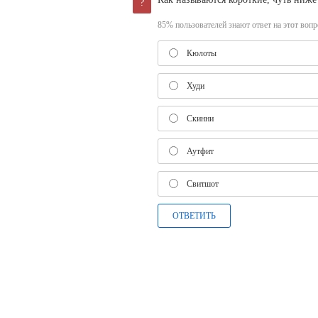
?
85% пользователей знают ответ на этот вопро
Кюлоты
Худи
Скинни
Аутфит
Свитшот