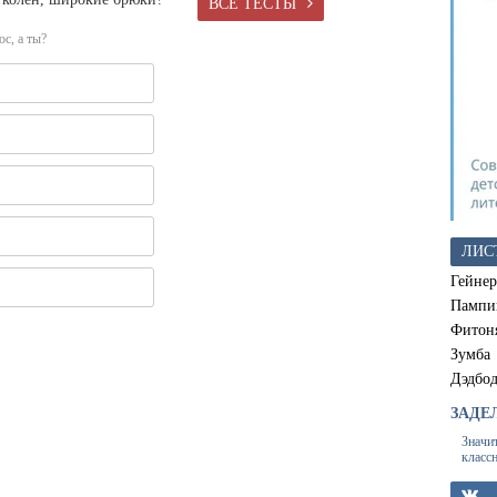
ВСЕ ТЕСТЫ
с, а ты?
ЛИС
Гейнер
Пампи
Фитон
Зумба
Дэдбо
ЗАДЕ
Значи
класс