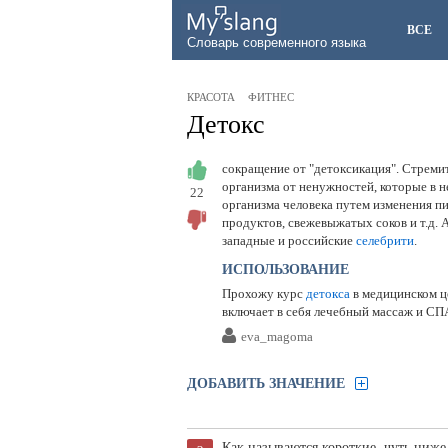
ВСЕ
Словарь современного языка
КРАСОТА
ФИТНЕС
Детокс
сокращение от "детоксикация". Стреми
организма от ненужностей, которые в н
22
организма человека путем изменения пи
продуктов, свежевыжатых соков и т.д
западные и российские
селебрити
.
ИСПОЛЬЗОВАНИЕ
Прохожу курс
детокса
в медицинском ц
включает в себя лечебный массаж и С
eva_magoma
ДОБАВИТЬ ЗНАЧЕНИЕ
Как называются короткие, чуть ниж