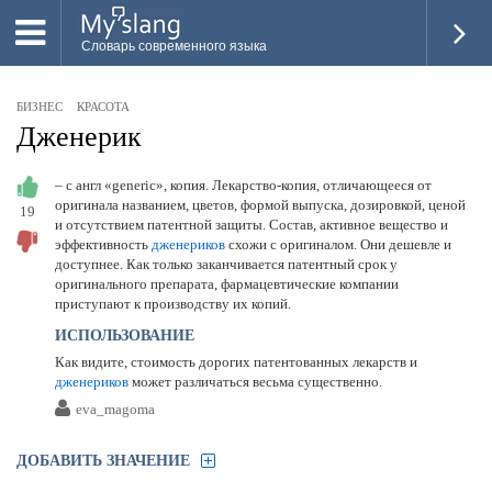
Словарь современного языка
ВСЕ
БИЗНЕС
КРАСОТА
НОВОЕ
Дженерик
ПОПУЛЯРНОЕ
– с англ «generic», копия. Лекарство-копия, отличающееся от
оригинала названием, цветов, формой выпуска, дозировкой, ценой
19
ПРОВЕРИТЬ ЗНАНИЯ
и отсутствием патентной защиты. Состав, активное вещество и
эффективность
дженериков
схожи с оригиналом. Они дешевле и
ДОБАВИТЬ СЛОВО
доступнее. Как только заканчивается патентный срок у
оригинального препарата, фармацевтические компании
ПРОСВЕТИТЕЛИ
приступают к производству их копий.
ИСПОЛЬЗОВАНИЕ
ВОЙТИ
Как видите, стоимость дорогих патентованных лекарств и
дженериков
может различаться весьма существенно.
eva_magoma
ДОБАВИТЬ ЗНАЧЕНИЕ