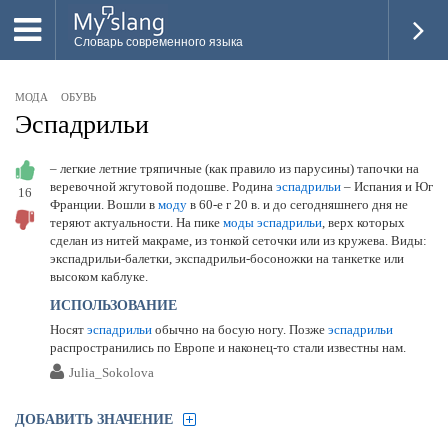
Словарь современного языка
ВСЕ
МОДА
ОБУВЬ
НОВОЕ
Эспадрильи
ПОПУЛЯРНОЕ
– легкие летние тряпичные (как правило из парусины) тапочки на
веревочной жгутовой подошве. Родина
эспадрильи
– Испания и Юг
16
ПРОВЕРИТЬ ЗНАНИЯ
Франции. Вошли в
моду
в 60-е г 20 в. и до сегодняшнего дня не
теряют актуальности. На пике
моды
эспадрильи
, верх которых
ДОБАВИТЬ СЛОВО
сделан из нитей макраме, из тонкой сеточки или из кружева. Виды:
экспадрильи-балетки, экспадрильи-босоножки на танкетке или
ПРОСВЕТИТЕЛИ
высоком каблуке.
ИСПОЛЬЗОВАНИЕ
ВОЙТИ
Носят
эспадрильи
обычно на босую ногу. Позже
эспадрильи
распространились по Европе и наконец-то стали известны нам.
Julia_Sokolova
ДОБАВИТЬ ЗНАЧЕНИЕ