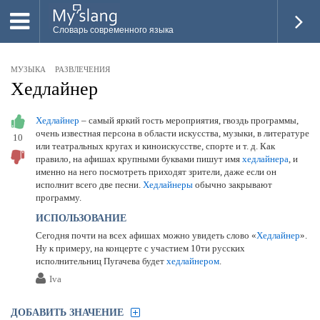
Словарь современного языка
ВСЕ
МУЗЫКА
РАЗВЛЕЧЕНИЯ
НОВОЕ
Хедлайнер
ПОПУЛЯРНОЕ
Хедлайнер
– самый яркий гость мероприятия, гвоздь программы,
очень известная персона в области искусства, музыки, в литературе
10
ПРОВЕРИТЬ ЗНАНИЯ
или театральных кругах и киноискусстве, спорте и т. д. Как
правило, на афишах крупными буквами пишут имя
хедлайнера
, и
ДОБАВИТЬ СЛОВО
именно на него посмотреть приходят зрители, даже если он
исполнит всего две песни.
Хедлайнеры
обычно закрывают
ПРОСВЕТИТЕЛИ
программу.
ИСПОЛЬЗОВАНИЕ
ВОЙТИ
Сегодня почти на всех афишах можно увидеть слово «
Хедлайнер
».
Ну к примеру, на концерте с участием 10ти русских
исполнительниц Пугачева будет
хедлайнером
.
Iva
ДОБАВИТЬ ЗНАЧЕНИЕ