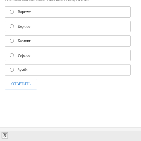
Воркаут
Керлинг
Картинг
Рафтинг
Зумба