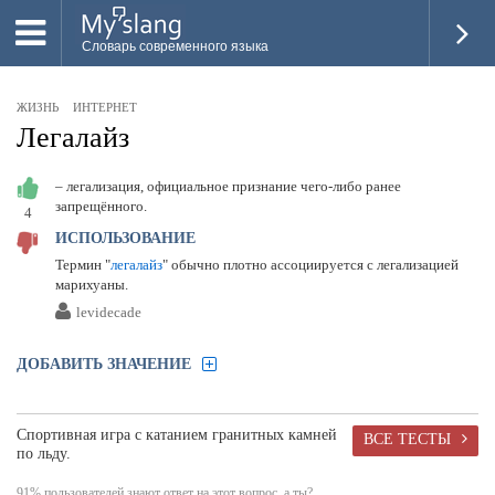
Словарь современного языка
ВСЕ
ЖИЗНЬ
ИНТЕРНЕТ
НОВОЕ
Легалайз
ПОПУЛЯРНОЕ
– легализация, официальное признание чего-либо ранее
запрещённого.
4
ПРОВЕРИТЬ ЗНАНИЯ
ИСПОЛЬЗОВАНИЕ
ДОБАВИТЬ СЛОВО
Термин "
легалайз
" обычно плотно ассоциируется с легализацией
марихуаны.
ПРОСВЕТИТЕЛИ
levidecade
ВОЙТИ
ДОБАВИТЬ ЗНАЧЕНИЕ
Спортивная игра с катанием гранитных камней
ВСЕ ТЕСТЫ
по льду.
91% пользователей знают ответ на этот вопрос, а ты?