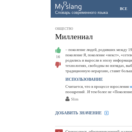
ВСЕ
Словарь современного языка
ОБЩЕСТВО
Миллениал
– поколение людей, родивших между 198
поколение Я, поколение «некст», «сете
16
родились и выросли в эпоху информац
технологиях, свободны во взглядах, вы
традиционную иерархию, ставят больши
ИСПОЛЬЗОВАНИЕ
Считается, что в процессе взросления
м
поощрений . И тем более не «Поколени
Slim
ДОБАВИТЬ ЗНАЧЕНИЕ
Специалист, обеспечивающий наличи