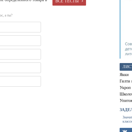
ВСЕ ТЕСТЫ
с, а ты?
ЛИС
Якки
Гилти 
Укроп
Школо
Упито
ЗАДЕ
Значи
класс