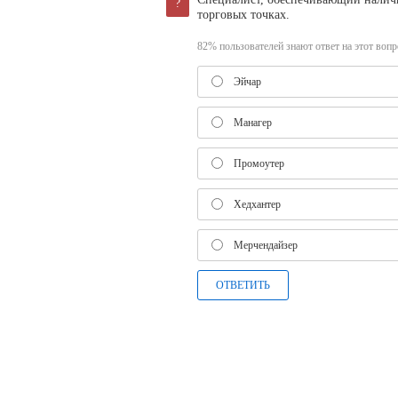
?
торговых точках.
82% пользователей знают ответ на этот вопро
Эйчар
Манагер
Промоутер
Хедхантер
Мерчендайзер