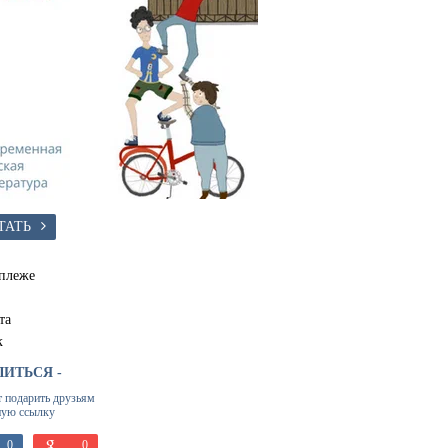
ТАТЬ
плеже
та
к
ЛИТЬСЯ -
т подарить друзьям
ную ссылку