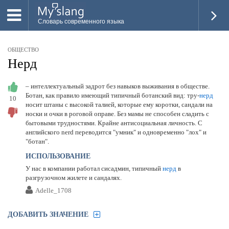
Словарь современного языка
ВСЕ
ОБЩЕСТВО
НОВОЕ
Нерд
ПОПУЛЯРНОЕ
– интеллектуальный задрот без навыков выживания в обществе.
Ботан, как правило имеющий типичный ботанский вид: тру-
нерд
10
ПРОВЕРИТЬ ЗНАНИЯ
носит штаны с высокой талией, которые ему коротки, сандали на
носки и очки в роговой оправе. Без мамы не способен сладить с
ДОБАВИТЬ СЛОВО
бытовыми трудностями. Крайне антисоциальная личность. С
английского nerd переводится "умник" и одновременно "лох" и
ПРОСВЕТИТЕЛИ
"ботан".
ИСПОЛЬЗОВАНИЕ
ВОЙТИ
У нас в компании работал сисадмин, типичный
нерд
в
разгрузочном жилете и сандалях.
Adelle_1708
ДОБАВИТЬ ЗНАЧЕНИЕ