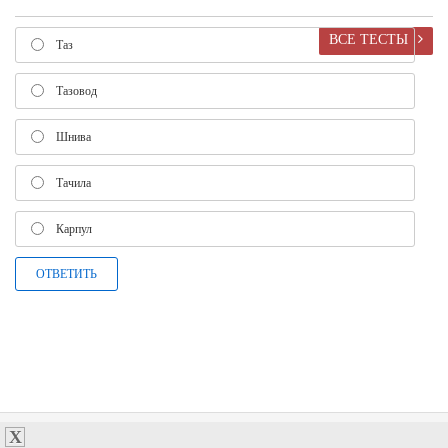
ВСЕ ТЕСТЫ
Таз
Тазовод
Шнива
Тачила
Карпул