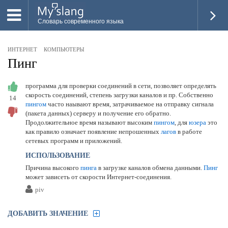
Словарь современного языка
ВСЕ
ИНТЕРНЕТ
КОМПЬЮТЕРЫ
НОВОЕ
Пинг
ПОПУЛЯРНОЕ
программа для проверки соединений в сети, позволяет определять
скорость соединений, степень загрузки каналов и пр. Собственно
14
ПРОВЕРИТЬ ЗНАНИЯ
пингом
часто наывают время, затрачиваемое на отправку сигнала
(пакета данных) серверу и получение его обратно.
ДОБАВИТЬ СЛОВО
Продолжительное время называют высоким
пингом
, для
юзера
это
как правило означает появление непрошенных
лагов
в работе
ПРОСВЕТИТЕЛИ
сетевых программ и приложений.
ИСПОЛЬЗОВАНИЕ
ВОЙТИ
Причина высокого
пинга
в загрузке каналов обмена данными.
Пинг
может зависеть от скорости Интернет-соединения.
piv
ДОБАВИТЬ ЗНАЧЕНИЕ