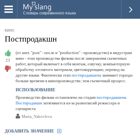
Словарь современного языка
ВСЕ
КИНО
НОВОЕ
Постпродакшн
ПОПУЛЯРНОЕ
(от англ. "post" - после и "production" - производство) в индустрии
кино - этап производства фильма после завершения сьемочных
23
ПРОВЕРИТЬ ЗНАНИЯ
работ, который включает в себя монтаж, озвучку, компьютерную
обработку отснятого материала, цветокоррекцию, перевод на
ДОБАВИТЬ СЛОВО
другие языки. Фактически этап
постпродакшена
занимает гораздо
больше времени в кинопроизводстве, чем съемочный процесс.
ПРОСВЕТИТЕЛИ
ИСПОЛЬЗОВАНИЕ
Производство фильма остановлено на стадии
постпродакшена
.
ВОЙТИ
Постпродакшн
затягивается из-за разногласий режиссера и
сценариста.
Maria_Yakovleva
ДОБАВИТЬ ЗНАЧЕНИЕ