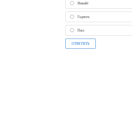
Инвайт
Годнота
Пасс