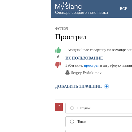
ВСЕ
Словарь современного языка
ФУТБОЛ
Прострел
– мощный пас товарищу по команде в 
6
ИСПОЛЬЗОВАНИЕ
Забегание,
прострел
в штрафную иии
Sergey Evdokimov
ДОБАВИТЬ ЗНАЧЕНИЕ
?
Слоупок
Топик