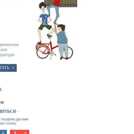
ТАТЬ
д
ик
ЛИТЬСЯ -
т подарить друзьям
ную ссылку