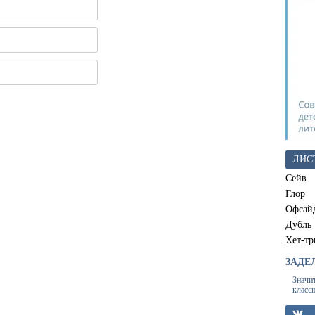
ЛИС
Сейв
Глор
Офсай
Дубль
Хет-тр
ЗАДЕ
Значи
класс