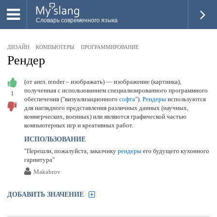
Словарь современного языка
ВСЕ
ДИЗАЙН
КОМПЬЮТЕРЫ
ПРОГРАММИРОВАНИЕ
НОВОЕ
Рендер
ПОПУЛЯРНОЕ
(от англ. render – изображать) — изображение (картинка),
полученная с использованием специализированного программного
1
ПРОВЕРИТЬ ЗНАНИЯ
обеспечения ("визуализационного
софта
").
Рендеры
используются
для наглядного представления различных данных (научных,
ДОБАВИТЬ СЛОВО
коммерческих, военных) или являются графической частью
компьютерных игр и креативных работ.
ПРОСВЕТИТЕЛИ
ИСПОЛЬЗОВАНИЕ
"Перешли, пожалуйста, заказчику
рендеры
его будущего кухонного
ВОЙТИ
гарнитура"
Makabrov
ДОБАВИТЬ ЗНАЧЕНИЕ