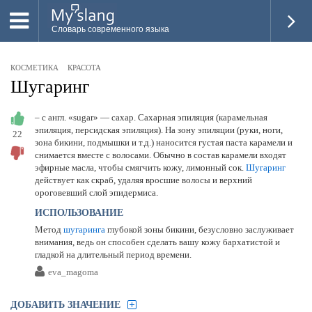
Словарь современного языка
ВСЕ
КОСМЕТИКА
КРАСОТА
НОВОЕ
Шугаринг
ПОПУЛЯРНОЕ
– с англ. «sugar» — сахар. Сахарная эпиляция (карамельная
эпиляция, персидская эпиляция). На зону эпиляции (руки, ноги,
22
ПРОВЕРИТЬ ЗНАНИЯ
зона бикини, подмышки и т.д.) наносится густая паста карамели и
снимается вместе с волосами. Обычно в состав карамели входят
ДОБАВИТЬ СЛОВО
эфирные масла, чтобы смягчить кожу, лимонный сок.
Шугаринг
действует как скраб, удаляя вросшие волосы и верхний
ПРОСВЕТИТЕЛИ
ороговевший слой эпидермиса.
ИСПОЛЬЗОВАНИЕ
ВОЙТИ
Метод
шугаринга
глубокой зоны бикини, безусловно заслуживает
внимания, ведь он способен сделать вашу кожу бархатистой и
гладкой на длительный период времени.
eva_magoma
ДОБАВИТЬ ЗНАЧЕНИЕ