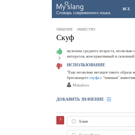
ВСЕ
Словарь современного языка
ОБЩЕНИЕ
ОБЩЕСТВО
Скуф
мужчина среднего возраста, несколько
интересов, консервативный и склонный
3
ИСПОЛЬЗОВАНИЕ
"Еще несколько месяцев такого образа 
брюзжащего
скуфа
с "пивным" животик
Makabrov
ДОБАВИТЬ ЗНАЧЕНИЕ
?
Блинг