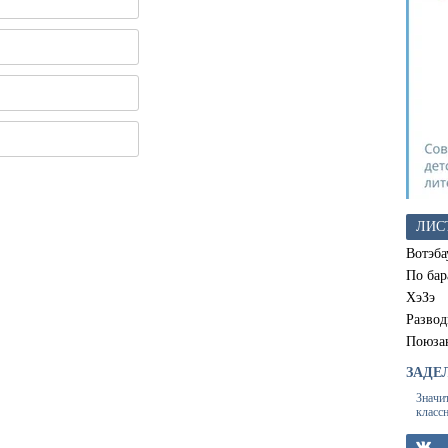
ЛИС
Вотэба
По бар
ХэЗэ
Развод
Поюза
ЗАДЕ
Значи
класс