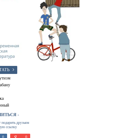
ТАТЬ
утизм
абану
ка
нный
ЛИТЬСЯ -
т подарить друзьям
ную ссылку