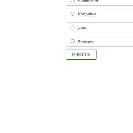
Слатшейминг
Квадробика
Движ
Кикшеринг