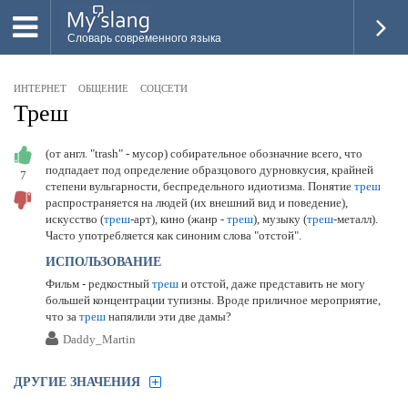
Словарь современного языка
ВСЕ
ИНТЕРНЕТ
ОБЩЕНИЕ
СОЦСЕТИ
НОВОЕ
Треш
ПОПУЛЯРНОЕ
(от англ. "trash" - мусор) собирательное обозначние всего, что
подпадает под определение образцового дурновкусия, крайней
7
ПРОВЕРИТЬ ЗНАНИЯ
степени вульгарности, беспредельного идиотизма. Понятие
треш
распространяется на людей (их внешний вид и поведение),
ДОБАВИТЬ СЛОВО
искусство (
треш
-арт), кино (жанр -
треш
), музыку (
треш
-металл).
Часто употребляется как синоним слова "отстой".
ПРОСВЕТИТЕЛИ
ИСПОЛЬЗОВАНИЕ
Фильм - редкостный
треш
и отстой, даже представить не могу
ВОЙТИ
большей концентрации тупизны. Вроде приличное мероприятие,
что за
треш
напялили эти две дамы?
Daddy_Martin
ДРУГИЕ ЗНАЧЕНИЯ