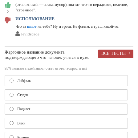
(от англ. trash — хлам, мусор), значит что-то нерадивое, нелепое,
"стрёмное".
2
ИСПОЛЬЗОВАНИЕ
Что за
шмот
на тебе? Ну и трэш. Не фильм, а трэш какой-то.
levidecade
Жаргонное название документа,
ВСЕ ТЕСТЫ
подтверждающего что человек учится в вузе.
93% пользователей знают ответ на этот вопрос, а ты?
Лайфхак
Студак
Подкаст
Вики
Коучинг