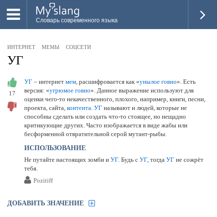
Словарь современного языка
ВСЕ
ИНТЕРНЕТ
МЕМЫ
СОЦСЕТИ
НОВОЕ
УГ
ПОПУЛЯРНОЕ
УГ
– интернет
мем
, расшифровается как «
унылое говно
». Есть
версия: «
угрюмое говно
». Данное выражение используют для
17
ПРОВЕРИТЬ ЗНАНИЯ
оценки чего-то некачественного, плохого, например, книги, песни,
проекта, сайта,
контента
.
УГ
называют и людей, которые не
ДОБАВИТЬ СЛОВО
способны сделать или создать что-то стоящее, но нещадно
критикующие других. Часто изображается в виде жабы или
ПРОСВЕТИТЕЛИ
бесформенной отвратительной серой мутант-рыбы.
ИСПОЛЬЗОВАНИЕ
ВОЙТИ
Не путайте настоящих зомби и
УГ
. Будь с
УГ
, тогда
УГ
не сожрёт
тебя.
Pozitiff
ДОБАВИТЬ ЗНАЧЕНИЕ