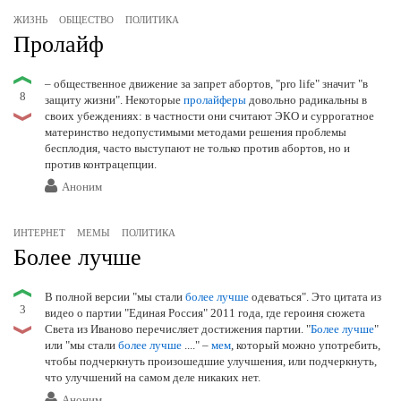
ЖИЗНЬ
ОБЩЕСТВО
ПОЛИТИКА
Пролайф
– общественное движение за запрет абортов, "pro life" значит "в
8
защиту жизни". Некоторые
пролайферы
довольно радикальны в
своих убеждениях: в частности они считают ЭКО и суррогатное
материнство недопустимыми методами решения проблемы
бесплодия, часто выступают не только против абортов, но и
против контрацепции.
Аноним
ИНТЕРНЕТ
МЕМЫ
ПОЛИТИКА
Более лучше
В полной версии "мы стали
более лучше
одеваться". Это цитата из
3
видео о партии "Единая Россия" 2011 года, где героиня сюжета
Света из Иваново перечисляет достижения партии. "
Более лучше
"
или "мы стали
более лучше
...." –
мем
, который можно употребить,
чтобы подчеркнуть произошедшие улучшения, или подчеркнуть,
что улучшений на самом деле никаких нет.
Аноним