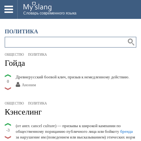
Словарь современного языка
ВСЕ
ПОЛИТИКА
НОВОЕ
ПОПУЛЯРНОЕ
ОБЩЕСТВО
ПОЛИТИКА
ПРОВЕРИТЬ ЗНАНИЯ
Гойда
ДОБАВИТЬ СЛОВО
Древнерусский боевой клич, призыв к немедленному действию.
0
Аноним
ПРОСВЕТИТЕЛИ
ВОЙТИ
ОБЩЕСТВО
ПОЛИТИКА
Кэнселинг
(от англ. cancel culture) — призывы к широкой кампании по
-3
общественному порицанию публичного лица или бойкоту
бренда
за нарушение им (поведением или высказыванием) этических норм