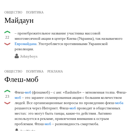
ОБЩЕСТВО
ПОЛИТИКА
Майдаун
– пренебрежительное название участника массовой
22
многомесячной акции в центре Киева (Украина), так называемого
Евромайдана
. Употребляется противниками Украинской
революции.
Johnyboys
ОБЩЕСТВО
ПОЛИТИКА
РЕКЛАМА
Флеш-моб
Флеш-
моб
(флэшмоб) – с анг. «flashmob» – мгновенная толпа. Флеш-
23
моб
– это заранее спланированная акция с большим количеством
людей. Все организационные вопросы по проведению флеш-
моба
решаются через Интернет. Флеш-
моб
проводят в общественных
местах: это могут быть танцы, какие-то действия. Активно
используется в рекламе, привлечения внимания к острым
проблемам. Флэш-
моб
– разновидность смартмоба.