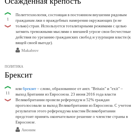
Осажденная крепость
Политтехнология, состоящая в постоянном внушении рядовым
1
гражданам лжи о враждебных намерения окружающих (и не
только) стран. Используется тоталитарными режимами с целью
затмить тревожными мыслями о внешней угрозе свои бесчестные
действия по урезанию гражданских свобод и узурпации власти (к
вящей своей выгоде).
Makabrov
ПОЛИТИКА
Брексит
или
брекзит
– слово, образованное от англ. "Britain" и "exit" –
11
выход Британии из Евросоюза. 23 июня 2016 года власти
Великобритании провели референдум и 52% граждан
проголосовали за выход Великобритании из Евросоюза. С учетом
результатов этого референдума властям Великобритании
предстоит принять окончательное решение о членстве страны в
Евросоюзе.
Аноним