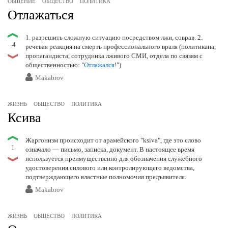
ОБЩЕНИЕ
ОБЩЕСТВО
ПОЛИТИКА
Отлажаться
1. разрешить сложную ситуацию посредством лжи, соврав. 2.
-4
речевая реакция на смерть профессионального враля (политикана,
пропагандиста, сотрудника лживого СМИ, отдела по связям с
общественностью: "
Отлажался
!")
Makabrov
ЖИЗНЬ
ОБЩЕСТВО
ПОЛИТИКА
Ксива
Жаргонизм происходит от арамейского "ksiva", где это слово
1
означало — письмо, записка, документ. В настоящее время
используется преимущественно для обозначения служебного
удостоверения силового или контролирующего ведомства,
подтверждающего властные полномочия предъявителя.
Makabrov
ЖИЗНЬ
ОБЩЕСТВО
ПОЛИТИКА