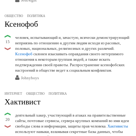
JessNight
ОБЩЕСТВО
ПОЛИТИКА
Ксенофоб
человек, испытывающий и, зачастую, всячески демонстрирующий
15
неприязнь по отношению к другим людям исходя из расовых,
половых, национальных, религиозных и других различий.
Ксенофоб
склонен изыскивать оправдания своего нетерпимого
отношения к некоторым группам людей, а также искать
подтверждения своей правоты. Распространение ксенофобских
настроений в обществе ведет к социальным конфликтам.
Johnyboys
ИНТЕРНЕТ
ОБЩЕСТВО
ПОЛИТИКА
Хактивист
деятельный хакер, участвующий в атаках на правительственные
20
сайты, почтовые сервисы, сервера крупных компаний во имя идеи
свободы слова и информации, защиты прав человека.
Хактивисты
используют навыки, взламывая секретные базы данных, чтобы