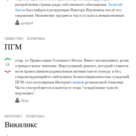
разграбления страны ради собственного обогащения.
Золотой
батон
был найден в резиденции Виктора Януковича после его
свержения. Назначение предмета так и осталось невыясненным.
qedqed
ОБЩЕСТВО
ПОЛИТИКА
ПГМ
сокр. от Православие Головного Мозга. Имеет насмешливое, резко
19
отрицательное значение. Виртуальный диагноз, который ставится
всем православным радикальным активистам по поводу и без,
сопровождающийся слабоумием, безапелляционностью суждений.
ПГМ стал популярным Интернет-
мемом
религиозной тематики.
Часто употребляется в контексте темы "оскорбление чувств
верующих".
Slim
ИНТЕРНЕТ
ПОЛИТИКА
Викиликс