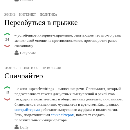
ЖИЗНЬ
ИНТЕРНЕТ
ПОЛИТИКА
Переобуться в прыжке
– устойчивое интернет-выражение, означающее что кто-то резко
34
меняет своё мнение на противоположное, противоречит ранее
сказанному.
GreyScale
БИЗНЕС
ПОЛИТИКА
ПРОФЕССИИ
Спичрайтер
– с англ. «speechwriting» – написание речи. Специалист, который
15
подготавливает тексты для устных выступлений и речей глав
государств, политических и общественных деятелей, чиновников,
бизнесменов, знаменитых музыкантов и артистов. Как правило,
спичрайтерами
работают выпускники журфака и политологии.
Речь, подготовленная
спичрайтером
, помогает создать
положительный имидж оратора.
Loffy