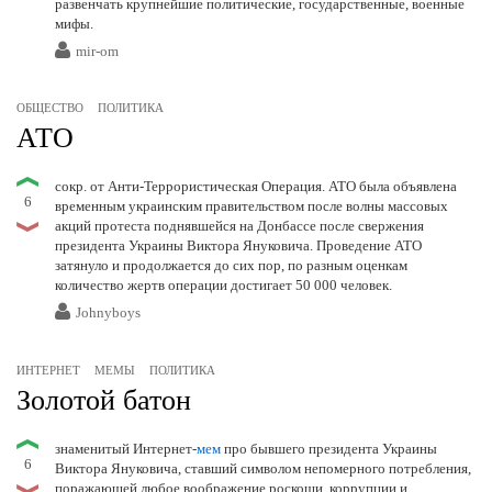
развенчать крупнейшие политические, государственные, военные
мифы.
mir-om
ОБЩЕСТВО
ПОЛИТИКА
АТО
сокр. от Анти-Террористическая Операция. АТО была объявлена
6
временным украинским правительством после волны массовых
акций протеста поднявшейся на Донбассе после свержения
президента Украины Виктора Януковича. Проведение АТО
затянуло и продолжается до сих пор, по разным оценкам
количество жертв операции достигает 50 000 человек.
Johnyboys
ИНТЕРНЕТ
МЕМЫ
ПОЛИТИКА
Золотой батон
знаменитый Интернет-
мем
про бывшего президента Украины
6
Виктора Януковича, ставший символом непомерного потребления,
поражающей любое воображение роскоши, коррупции и