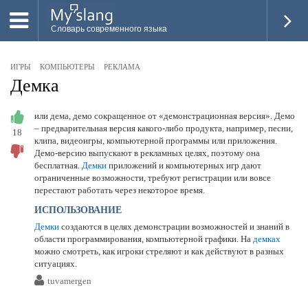
Словарь современного языка
ВСЕ
ИГРЫ
КОМПЬЮТЕРЫ
РЕКЛАМА
НОВОЕ
Демка
ПОПУЛЯРНОЕ
или дема, демо сокращенное от «демонстрационная версия». Демо
– предварительная версия какого-либо продукта, например, песни,
18
ПРОВЕРИТЬ ЗНАНИЯ
клипа, видеоигры, компьютерной программы или приложения.
Демо-версию выпускают в рекламных целях, поэтому она
ДОБАВИТЬ СЛОВО
бесплатная.
Демки
приложений и компьютерных игр дают
ограниченные возможности, требуют регистрации или вовсе
ПРОСВЕТИТЕЛИ
перестают работать через некоторое время.
ИСПОЛЬЗОВАНИЕ
ВОЙТИ
Демки
создаются в целях демонстрации возможностей и знаний в
области программирования, компьютерной графики. На
демках
можно смотреть, как игроки стреляют и как действуют в разных
ситуациях.
tuvamergen