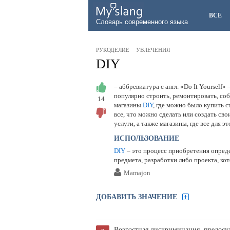
ВСЕ
Словарь современного языка
РУКОДЕЛИЕ
УВЛЕЧЕНИЯ
DIY
– аббревиатура с англ. «Do It Yourself» 
популярно строить, ремонтировать, соб
14
магазины
DIY
, где можно было купить 
все, что можно сделать или создать св
услуги, а также магазины, где все для э
ИСПОЛЬЗОВАНИЕ
DIY
– это процесс приобретения опреде
предмета, разработки либо проекта, ко
Mamajon
ДОБАВИТЬ ЗНАЧЕНИЕ
Возрастная дискриминация, предосу