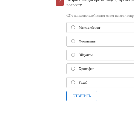
?
возрасту.
62% пользователей знают ответ на этот вопро
Менсплейнинг
Феминитив
Эйджизм
Хронофаг
Рехаб