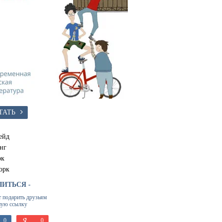
ТАТЬ
ейд
нг
рк
орк
ЛИТЬСЯ -
т подарить друзьям
ную ссылку