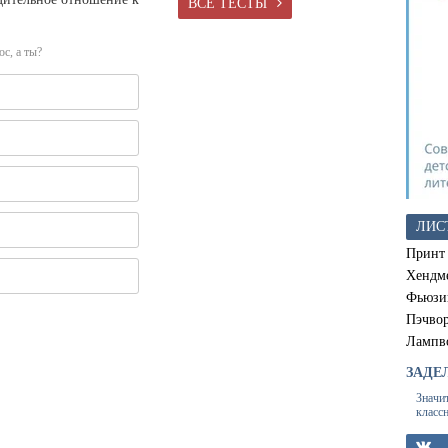
ВСЕ ТЕСТЫ
с, а ты?
ЛИС
Принт
Хендм
Фьюзи
Пэчво
Лампв
ЗАДЕ
Значи
класс