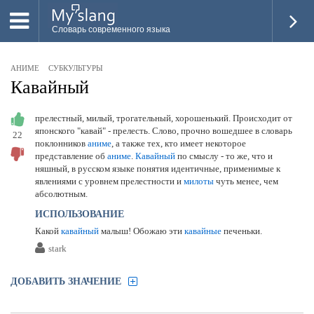
Словарь современного языка
ВСЕ
АНИМЕ
СУБКУЛЬТУРЫ
НОВОЕ
Кавайный
ПОПУЛЯРНОЕ
прелестный, милый, трогательный, хорошенький. Происходит от
японского "кавай" - прелесть. Слово, прочно вошедшее в словарь
22
ПРОВЕРИТЬ ЗНАНИЯ
поклонников
аниме
, а также тех, кто имеет некоторое
представление об
аниме
.
Кавайный
по смыслу - то же, что и
ДОБАВИТЬ СЛОВО
няшный, в русском языке понятия идентичные, применимые к
явлениями с уровнем прелестности и
милоты
чуть менее, чем
ПРОСВЕТИТЕЛИ
абсолютным.
ИСПОЛЬЗОВАНИЕ
ВОЙТИ
Какой
кавайный
малыш! Обожаю эти
кавайные
печеньки.
stark
ДОБАВИТЬ ЗНАЧЕНИЕ