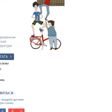
ТАТЬ
плеже
р
о
вик
ЛИТЬСЯ -
т подарить друзьям
ную ссылку