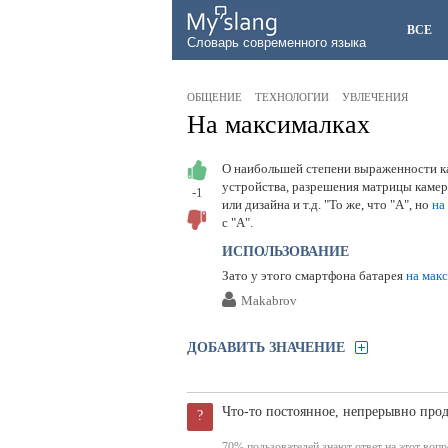
ВСЕ
Словарь современного языка
ОБЩЕНИЕ
ТЕХНОЛОГИИ
УВЛЕЧЕНИЯ
На максималках
О наибольшей степени выраженности ка
устройства, разрешения матрицы камер
-1
или дизайна и т.д. "То же, что "А", но
на
с "А".
ИСПОЛЬЗОВАНИЕ
Зато у этого смартфона батарея
на мак
Makabrov
ДОБАВИТЬ ЗНАЧЕНИЕ
Что-то постоянное, непрерывно про
?
70% пользователей знают ответ на этот вопро