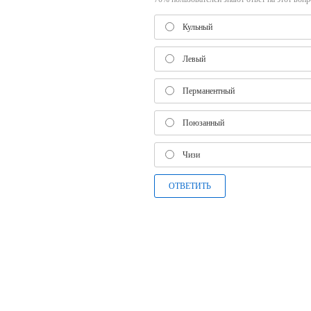
Кульный
Левый
Перманентный
Поюзанный
Чизи