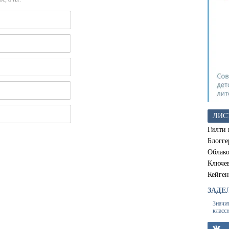
ЛИС
Гилти 
Блогге
Облак
Ключе
Кейген
ЗАДЕ
Значи
класс