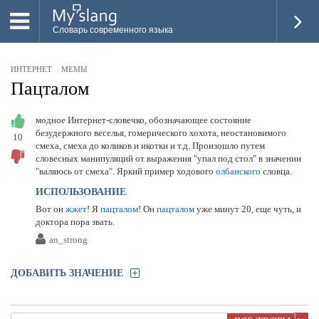
Словарь современного языка
ВСЕ
ИНТЕРНЕТ
МЕМЫ
НОВОЕ
Пацталом
ПОПУЛЯРНОЕ
модное Интернет-словечко, обозначающее состояние
безудержного веселья, гомерического хохота, неостановимого
10
ПРОВЕРИТЬ ЗНАНИЯ
смеха, смеха до коликов и икотки и т.д. Произошло путем
словесных манипуляций от выражения "упал под стол" в значении
ДОБАВИТЬ СЛОВО
"валяюсь от смеха". Яркий пример ходового
олбанского
словца.
ИСПОЛЬЗОВАНИЕ
ПРОСВЕТИТЕЛИ
Вот он
жжет
! Я
пацталом
! Он
пацталом
уже минут 20, еще чуть, и
доктора пора звать.
ВОЙТИ
an_strong
ДОБАВИТЬ ЗНАЧЕНИЕ