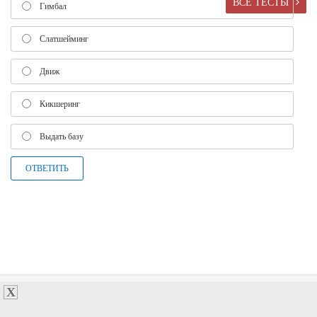
ВСЕ ТЕСТЫ
Гимбал
Слатшейминг
Движ
Кикшеринг
Выдать базу