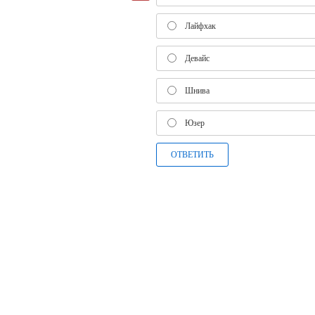
Лайфхак
Девайс
Шнива
Юзер