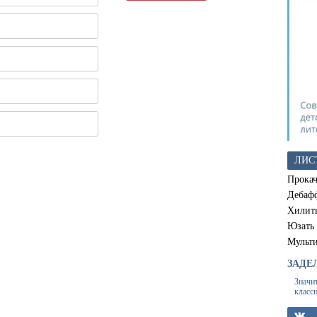
ЛИС
Прокач
Дебаф
Хилит
Юзать
Мульт
ЗАДЕ
Значи
класс