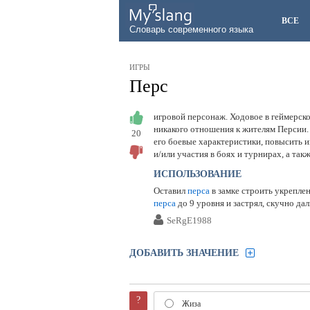
ВСЕ
Словарь современного языка
ИГРЫ
Перс
игровой персонаж. Ходовое в геймерско
никакого отношения к жителям Персии.
20
его боевые характеристики, повысить 
и/или участия в боях и турнирах, а так
ИСПОЛЬЗОВАНИЕ
Оставил
перса
в замке строить укреплен
перса
до 9 уровня и застрял, скучно да
SeRgE1988
ДОБАВИТЬ ЗНАЧЕНИЕ
?
Жиза