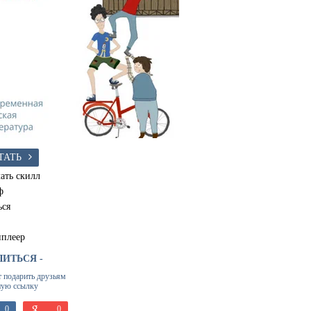
ТАТЬ
ать скилл
ф
ься
иплеер
ЛИТЬСЯ -
т подарить друзьям
ную ссылку