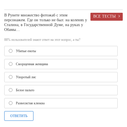
В Рунете множество фотожаб с этим
ВСЕ ТЕСТЫ
персонажем. Где он только не был: на коленях у
Сталина, в Государственной Думе, на руках у
Обамы…
88% пользователей знают ответ на этот вопрос, а ты?
Убитые еноты
Сморщенная женщина
Упоротый лис
Белое пальто
Развесистая клюква