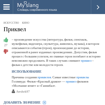
Словарь современного языка
ВСЕ
ИСКУССТВО
КИНО
НОВОЕ
Приквел
ПОПУЛЯРНОЕ
– произведение искусства (литература, фильм, спектакль,
мультфильм, видеоигра, скульптура, живопись, музыка), в котором
27
ПРОВЕРИТЬ ЗНАНИЯ
описываются события (герои), произошедшие до истории,
отраженной в ранее изданных произведениях. Допустим, фильм
ДОБАВИТЬ СЛОВО
прошел с большим успехом, но главные герои погибают и историю
невозможно продолжить. В таких случаях снимают
приквел
–
ПРОСВЕТИТЕЛИ
фильм о детстве или молодости героев.
ИСПОЛЬЗОВАНИЕ
ВОЙТИ
Причины создания
приквелов
. Самые известные
приквелы
Голливуда: Фильм «Красный дракон» —
приквел
фильмов
«Молчание ягнят» и «Ганнибал».
Areshek97
ДОБАВИТЬ ЗНАЧЕНИЕ