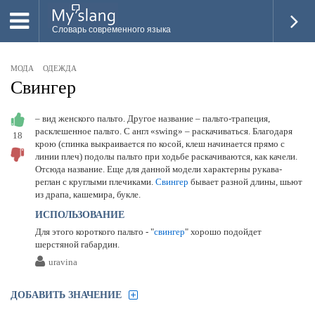
Словарь современного языка
ВСЕ
МОДА
ОДЕЖДА
НОВОЕ
Свингер
ПОПУЛЯРНОЕ
– вид женского пальто. Другое название – пальто-трапеция,
расклешенное пальто. С англ «swing» – раскачиваться. Благодаря
18
ПРОВЕРИТЬ ЗНАНИЯ
крою (спинка выкраивается по косой, клеш начинается прямо с
линии плеч) подолы пальто при ходьбе раскачиваются, как качели.
ДОБАВИТЬ СЛОВО
Отсюда название. Еще для данной модели характерны рукава-
реглан с круглыми плечиками.
Свингер
бывает разной длины, шьют
ПРОСВЕТИТЕЛИ
из драпа, кашемира, букле.
ИСПОЛЬЗОВАНИЕ
ВОЙТИ
Для этого короткого пальто - "
свингер
" хорошо подойдет
шерстяной габардин.
uravina
ДОБАВИТЬ ЗНАЧЕНИЕ