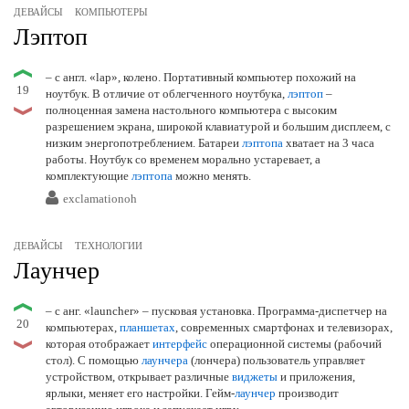
ДЕВАЙСЫ
КОМПЬЮТЕРЫ
Лэптоп
– с англ. «lap», колено. Портативный компьютер похожий на
19
ноутбук. В отличие от облегченного ноутбука,
лэптоп
–
полноценная замена настольного компьютера с высоким
разрешением экрана, широкой клавиатурой и большим дисплеем, с
низким энергопотреблением. Батареи
лэптопа
хватает на 3 часа
работы. Ноутбук со временем морально устаревает, а
комплектующие
лэптопа
можно менять.
exclamationoh
ДЕВАЙСЫ
ТЕХНОЛОГИИ
Лаунчер
– с анг. «launcher» – пусковая установка. Программа-диспетчер на
20
компьютерах,
планшетах
, современных смартфонах и телевизорах,
которая отображает
интерфейс
операционной системы (рабочий
стол). С помощью
лаунчера
(лончера) пользователь управляет
устройством, открывает различные
виджеты
и приложения,
ярлыки, меняет его настройки. Гейм-
лаунчер
производит