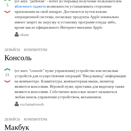
(от англ. "jailbreak" - побег из тюрьмы) получение пользователем
5
яблочного
гаджета
возможности устанавливать сторонние
приложения на свой аппарат. Достигается путем взлома
операционной системы, поскольку продукты Apple изначально
имеют запрет на загрузку и установку программ откуда либо,
кроме как из официального Интернет-магазина Apple.
shum
ДЕВАЙСЫ
КОМПЬЮТЕРЫ
Консоль
(от англ. "console" пульт управления) устройство или несколько
21
устройств для осуществления операций "Ввод-вывод" информации
на компьютере. Клавитатура, компьютерная мышь, монитор
являются консолями. Игровой пульт, приставка для видеоигр также
являются консолями. Собственно консолью может называться
любая панель управления устройством, механизмом.
exclamationoh
ДЕВАЙСЫ
КОМПЬЮТЕРЫ
Макбук