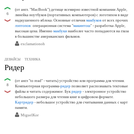
(от англ. "MacBook") детище всемирно известной компании Apple,
6
линейка ноутбуков (портативных компьютеров) с логотипом в виде
надкушенного яблока. Основные отличия
макбуков
от всех прочих
лэптопов
: операционная система "
макинтош
" - разработка Apple,
высокая цена. Именно
макбуки
наиболее часто попадаются на глаза
в большинстве американских фильмов.
exclamationoh
ДЕВАЙСЫ
ТЕХНИКА
Ридер
(от англ "to read" - читать) устройство или программа для чтения.
8
Компьютерная программа-
ридер
позволяет распознавать тектовые
файлы и читать содержимое. Бук
ридер
- электронное устройство
небольшого размера для чтения книг в цифровом формате.
Картридер
- небольшое устройство для считывания данных с карт
памяти.
MiguelKor