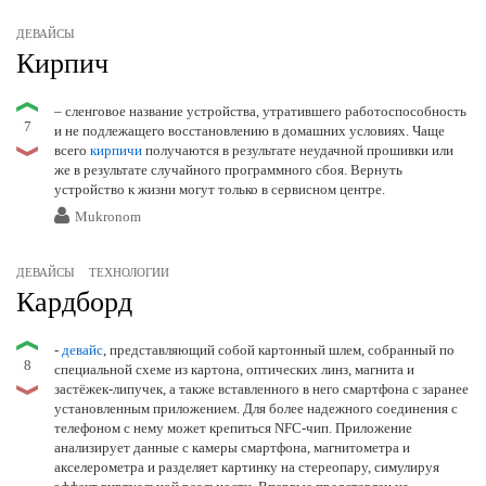
ДЕВАЙСЫ
Кирпич
– сленговое название устройства, утратившего работоспособность
7
и не подлежащего восстановлению в домашних условиях. Чаще
всего
кирпичи
получаются в результате неудачной прошивки или
же в результате случайного программного сбоя. Вернуть
устройство к жизни могут только в сервисном центре.
Mukronom
ДЕВАЙСЫ
ТЕХНОЛОГИИ
Кардборд
-
девайс
, представляющий собой картонный шлем, собранный по
8
специальной схеме из картона, оптических линз, магнита и
застёжек-липучек, а также вставленного в него смартфона с заранее
установленным приложением. Для более надежного соединения с
телефоном с нему может крепиться NFC-чип. Приложение
анализирует данные с камеры смартфона, магнитометра и
акселерометра и разделяет картинку на стереопару, симулируя