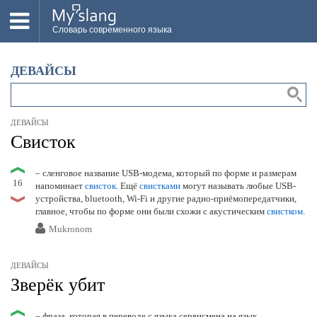
Словарь современного языка
ВСЕ
ДЕВАЙСЫ
НОВОЕ
ПОПУЛЯРНОЕ
ДЕВАЙСЫ
ПРОВЕРИТЬ ЗНАНИЯ
Свисток
ДОБАВИТЬ СЛОВО
– сленговое название USB-модема, который по форме и размерам
16
напоминает
свисток
. Ещё
свистками
могут называть любые USB-
ПРОСВЕТИТЕЛИ
устройства, bluetooth, Wi-Fi и другие радио-приёмопередатчики,
главное, чтобы по форме они были схожи с акустическим
свистком
.
ВОЙТИ
Mukronom
ДЕВАЙСЫ
Зверёк убит
– фраза, которая в переводе с языка сервисмена на язык