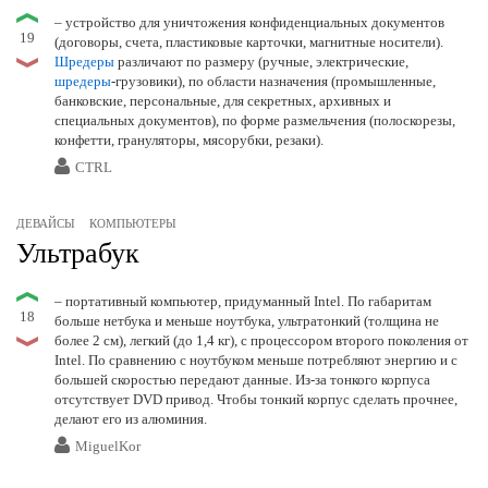
– устройство для уничтожения конфиденциальных документов
19
(договоры, счета, пластиковые карточки, магнитные носители).
Шредеры
различают по размеру (ручные, электрические,
шредеры
-грузовики), по области назначения (промышленные,
банковские, персональные, для секретных, архивных и
специальных документов), по форме размельчения (полоскорезы,
конфетти, грануляторы, мясорубки, резаки).
CTRL
ДЕВАЙСЫ
КОМПЬЮТЕРЫ
Ультрабук
– портативный компьютер, придуманный Intel. По габаритам
18
больше нетбука и меньше ноутбука, ультратонкий (толщина не
более 2 см), легкий (до 1,4 кг), с процессором второго поколения от
Intel. По сравнению с ноутбуком меньше потребляют энергию и с
большей скоростью передают данные. Из-за тонкого корпуса
отсутствует DVD привод. Чтобы тонкий корпус сделать прочнее,
делают его из алюминия.
MiguelKor