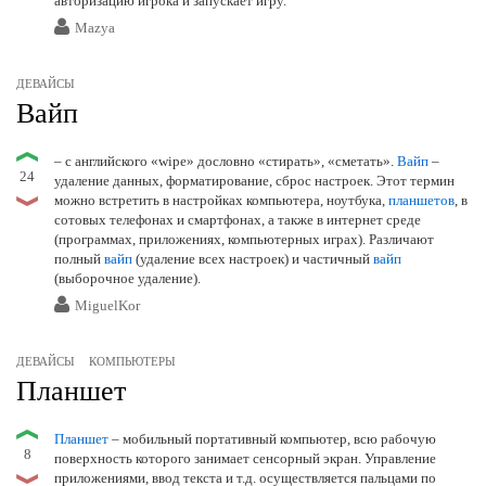
авторизацию игрока и запускает игру.
Mazya
ДЕВАЙСЫ
Вайп
– с английского «wipe» дословно «стирать», «сметать».
Вайп
–
24
удаление данных, форматирование, сброс настроек. Этот термин
можно встретить в настройках компьютера, ноутбука,
планшетов
, в
сотовых телефонах и смартфонах, а также в интернет среде
(программах, приложениях, компьютерных играх). Различают
полный
вайп
(удаление всех настроек) и частичный
вайп
(выборочное удаление).
MiguelKor
ДЕВАЙСЫ
КОМПЬЮТЕРЫ
Планшет
Планшет
– мобильный портативный компьютер, всю рабочую
8
поверхность которого занимает сенсорный экран. Управление
приложениями, ввод текста и т.д. осуществляется пальцами по