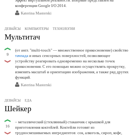
эффект виртуальной реальности. Впервые представлен на
конференции Google I/O 2014.
Katerina Masterski
ДЕВАЙСЫ
КОМПЬЮТЕРЫ
ТЕХНОЛОГИИ
Мультитач
(от англ. "multi-touch" — множественное прикосновение) свойство
9
тачпада
и иных сенсорных поверхностей, позволяющее
устройству реагировать одновременно на несколько точек
прикосновения. С его помощью можно осуществлять прокрутку,
изменять масштаб и ориентацию изображения, а также ряд других
функций.
Katerina Masterski
ДЕВАЙСЫ
ЕДА
Шейкер
– металлический (стеклянный) стаканчик с крышкой для
16
приготовления коктейлей. Коктейли готовят из
трудносмешиваемых ингредиентов: сок, алкоголь, сироп, кофе,