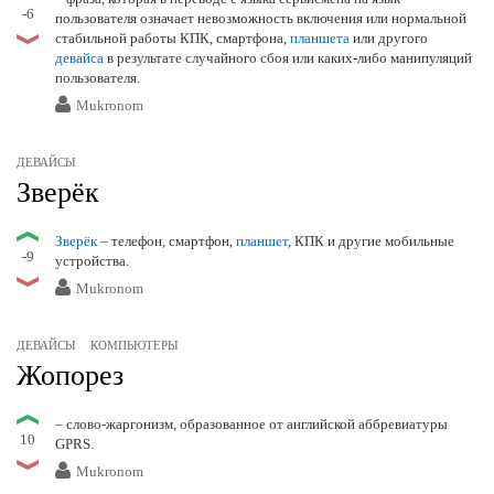
-6
пользователя означает невозможность включения или нормальной
стабильной работы КПК, смартфона,
планшета
или другого
девайса
в результате случайного сбоя или каких-либо манипуляций
пользователя.
Mukronom
ДЕВАЙСЫ
Зверёк
Зверёк
– телефон, смартфон,
планшет
, КПК и другие мобильные
-9
устройства.
Mukronom
ДЕВАЙСЫ
КОМПЬЮТЕРЫ
Жопорез
– слово-жаргонизм, образованное от английской аббревиатуры
10
GPRS.
Mukronom