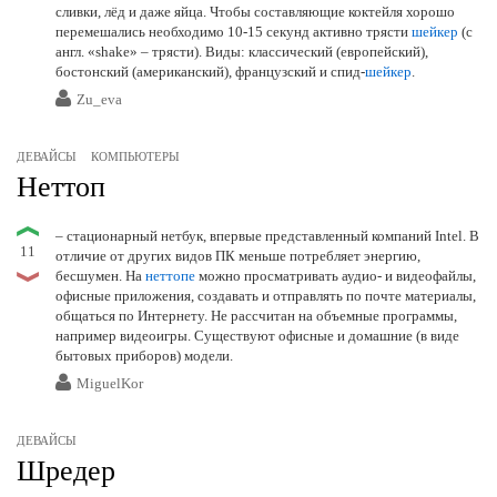
сливки, лёд и даже яйца. Чтобы составляющие коктейля хорошо
перемешались необходимо 10-15 секунд активно трясти
шейкер
(с
англ. «shake» – трясти). Виды: классический (европейский),
бостонский (американский), французский и спид-
шейкер
.
Zu_eva
ДЕВАЙСЫ
КОМПЬЮТЕРЫ
Неттоп
– стационарный нетбук, впервые представленный компаний Intel. В
11
отличие от других видов ПК меньше потребляет энергию,
бесшумен. На
неттопе
можно просматривать аудио- и видеофайлы,
офисные приложения, создавать и отправлять по почте материалы,
общаться по Интернету. Не рассчитан на объемные программы,
например видеоигры. Существуют офисные и домашние (в виде
бытовых приборов) модели.
MiguelKor
ДЕВАЙСЫ
Шредер