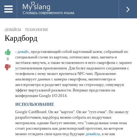
Словарь современного языка
ВСЕ
ДЕВАЙСЫ
ТЕХНОЛОГИИ
НОВОЕ
Кардборд
ПОПУЛЯРНОЕ
-
девайс
, представляющий собой картонный шлем, собранный по
специальной схеме из картона, оптических линз, магнита и
8
ПРОВЕРИТЬ ЗНАНИЯ
застёжек-липучек, а также вставленного в него смартфона с заранее
установленным приложением. Для более надежного соединения с
ДОБАВИТЬ СЛОВО
телефоном с нему может крепиться NFC-чип. Приложение
анализирует данные с камеры смартфона, магнитометра и
ПРОСВЕТИТЕЛИ
акселерометра и разделяет картинку на стереопару, симулируя
эффект виртуальной реальности. Впервые представлен на
конференции Google I/O 2014.
ВОЙТИ
ИСПОЛЬЗОВАНИЕ
Google CardBoard. Он же "картон". Он же "гугл очки". По замыслу
разработчиков, кардборд можно собрать из подручных
материалов, однако бытует мнение, что "самодельные очки пока
стоит рассматривать как девелоперский прототип, на котором
можно отладить свои идеи под будущие
девайсы
, а не как