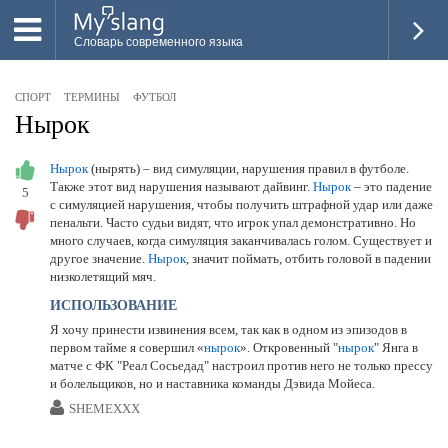
Словарь современного языка
ВСЕ
СПОРТ
ТЕРМИНЫ
ФУТБОЛ
НОВОЕ
Нырок
ПОПУЛЯРНОЕ
Нырок
(нырять) – вид симуляции, нарушения правил в футболе.
Также этот вид нарушения называют дайвинг.
Нырок
– это падение
5
ПРОВЕРИТЬ ЗНАНИЯ
с симуляцией нарушения, чтобы получить штрафной удар или даже
пенальти. Часто судьи видят, что игрок упал демонстративно. Но
ДОБАВИТЬ СЛОВО
много случаев, когда симуляция заканчивалась голом. Существует и
другое значение.
Нырок
, значит поймать, отбить головой в падении
ПРОСВЕТИТЕЛИ
низколетящий мяч.
ИСПОЛЬЗОВАНИЕ
ВОЙТИ
Я хочу принести извинения всем, так как в одном из эпизодов в
первом тайме я совершил «
нырок
». Откровенный "
нырок
" Янга в
матче с ФК "Реал Сосьедад" настроил против него не только прессу
и болельщиков, но и наставника команды Дэвида Мойеса.
SHEMEXXX