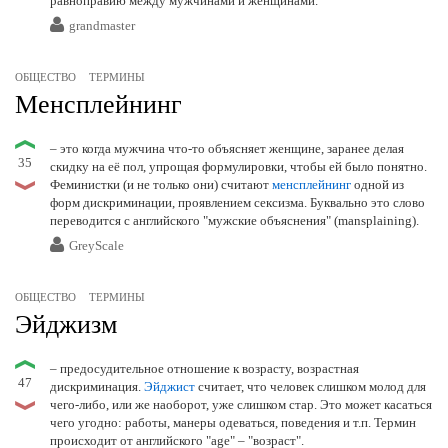
равноправию между мужчинами и женщинами.
grandmaster
ОБЩЕСТВО
ТЕРМИНЫ
Менсплейнинг
– это когда мужчина что-то объясняет женщине, заранее делая
35
скидку на её пол, упрощая формулировки, чтобы ей было понятно.
Феминистки (и не только они) считают
менсплейнинг
одной из
форм дискриминации, проявлением сексизма. Буквально это слово
переводится с английского "мужские объяснения" (mansplaining).
GreyScale
ОБЩЕСТВО
ТЕРМИНЫ
Эйджизм
– предосудительное отношение к возрасту, возрастная
47
дискриминация.
Эйджист
считает, что человек слишком молод для
чего-либо, или же наоборот, уже слишком стар. Это может касаться
чего угодно: работы, манеры одеваться, поведения и т.п. Термин
происходит от английского "age" – "возраст".