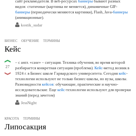
сайт рекламодателя. В веб-ресурсах
баннеры
бывают разных
видов: статичные (картинка не меняется), динамичные GIF-
баннеры
(периодически меняются картинки), Flash, Java-
баннеры
(анимационные).
kostik_sudar
БИЗНЕС
ОБУЧЕНИЕ
ТЕРМИНЫ
Кейс
– с англ. «case» – ситуация. Техника обучения, во время которой
27
разбирается конкретная ситуация (проблема).
Кейс
-метод возник в
1924 г. в Бизнес школе Гарвардского университета. Сегодня
кейс
-
технологии используют не только бизнес-школы, но вузы, школы.
Разновидности
кейсов
: обучающие, практические и научно-
исследовательские. Еще
кейс
-технологии используют для проверки
знаний (перед зачетом)
JessNight
КРАСОТА
ТЕРМИНЫ
Липосакция