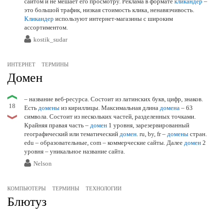
сайтом и не мешает его просмотру. Реклама в формате
кликандер
–
это большой трафик, низкая стоимость клика, ненавязчивость.
Кликандер
используют интернет-магазины с широким
ассортиментом.
kostik_sudar
ИНТЕРНЕТ
ТЕРМИНЫ
Домен
– название веб-ресурса. Состоит из латинских букв, цифр, знаков.
18
Есть
домены
из кириллицы. Максимальная длина
домена
– 63
символа. Состоит из нескольких частей, разделенных точками.
Крайняя правая часть –
домен
1 уровня, зарезервированный
географический или тематический
домен
. ru, by, fr –
домены
стран.
edu – образовательные, com – коммерческие сайты. Далее
домен
2
уровня – уникальное название сайта.
Nelson
КОМПЬЮТЕРЫ
ТЕРМИНЫ
ТЕХНОЛОГИИ
Блютуз