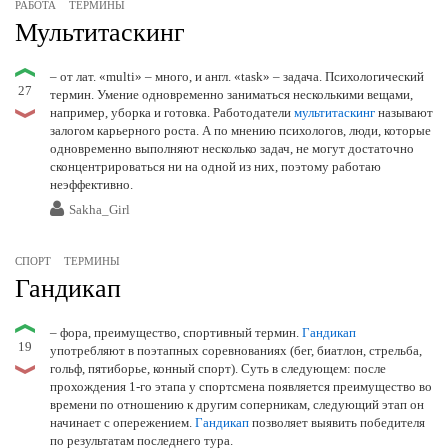
РАБОТА
ТЕРМИНЫ
Мультитаскинг
– от лат. «multi» – много, и англ. «task» – задача. Психологический
27
термин. Умение одновременно заниматься несколькими вещами,
например, уборка и готовка. Работодатели
мультитаскинг
называют
залогом карьерного роста. А по мнению психологов, люди, которые
одновременно выполняют несколько задач, не могут достаточно
сконцентрироваться ни на одной из них, поэтому работаю
неэффективно.
Sakha_Girl
СПОРТ
ТЕРМИНЫ
Гандикап
– фора, преимущество, спортивный термин.
Гандикап
19
употребляют в поэтапных соревнованиях (бег, биатлон, стрельба,
гольф, пятиборье, конный спорт). Суть в следующем: после
прохождения 1-го этапа у спортсмена появляется преимущество во
времени по отношению к другим соперникам, следующий этап он
начинает с опережением.
Гандикап
позволяет выявить победителя
по результатам последнего тура.