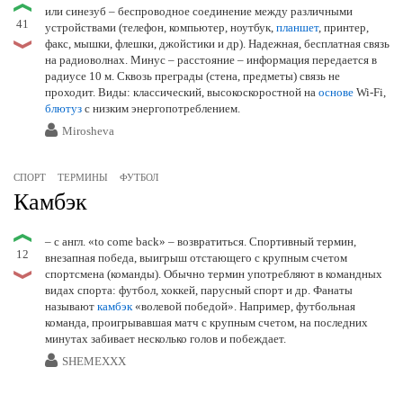
или синезуб – беспроводное соединение между различными
41
устройствами (телефон, компьютер, ноутбук,
планшет
, принтер,
факс, мышки, флешки, джойстики и др). Надежная, бесплатная связь
на радиоволнах. Минус – расстояние – информация передается в
радиусе 10 м. Сквозь преграды (стена, предметы) связь не
проходит. Виды: классический, высокоскоростной на
основе
Wi-Fi,
блютуз
с низким энергопотреблением.
Mirosheva
СПОРТ
ТЕРМИНЫ
ФУТБОЛ
Камбэк
– с англ. «to come back» – возвратиться. Спортивный термин,
12
внезапная победа, выигрыш отстающего с крупным счетом
спортсмена (команды). Обычно термин употребляют в командных
видах спорта: футбол, хоккей, парусный спорт и др. Фанаты
называют
камбэк
«волевой победой». Например, футбольная
команда, проигрывавшая матч с крупным счетом, на последних
минутах забивает несколько голов и побеждает.
SHEMEXXX