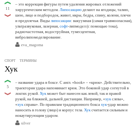
– это коррекция фигуры путем удаления жировых отложений
11
хирургическим методом.
Липосакцию
делают на ягодицы, талию,
шею, лицо и подбородок, живот, икры, бедра, спину, колени, плечи
и предплечья. Виды
липосакции
: вакуумная (самая травмоопасная),
ультразвуковая, лазерная,
софт
-липмодел (с помощью тока),
радиочастотная, водоструйная, тумесцентная,
вибролипомоделирование.
eva_magoma
СПОРТ
ТЕРМИНЫ
Хук
– название удара в боксе. С англ. «hook» – «крюк». Действительно,
5
траектория удара напоминает крюк. Это боковой удар согнутой в
локтях рукой.
Хук
может быт нанесен как левой, так и правой
рукой, на ближней, дальней дистанции. Например, «
хук
слева»,
«
хук
справа». По правилам традиционного бокса
хук
-удар можно
наносить в голову (лицо) и корпус тела.
Хук
считается сильным и
нокаутирующим ударом.
silver