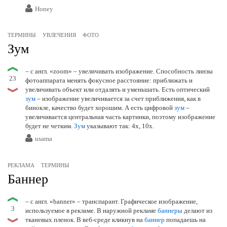
Honey
ТЕРМИНЫ
УВЛЕЧЕНИЯ
ФОТО
Зум
– с англ. «zoom» – увеличивать изображение. Способность линзы
23
фотоаппарата менять фокусное расстояние: приближать и
увеличивать объект или отдалять и уменьшать. Есть оптический
зум
– изображение увеличивается за счет приближения, как в
бинокле, качество будет хорошим. А есть цифровой
зум
–
увеличивается центральная часть картинки, поэтому изображение
будет не четким.
Зум
указывают так: 4х, 10х.
usama
РЕКЛАМА
ТЕРМИНЫ
Баннер
– с англ. «banner» – транспарант. Графическое изображение,
3
используемое в рекламе. В наружной рекламе
баннеры
делают из
тканевых пленок. В веб-среде кликнув на
баннер
попадаешь на