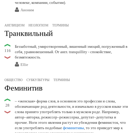
человеке, компании, событии).
Аноним
АНГЛИЦИЗМ
НЕОЛОГИЗМ
ТЕРМИНЫ
Транквильный
Беззаботный, умиротворенный, лишенный эмоций, погруженный в
116
себя, уравновешенный. От англ. tranquillity - спокойствие,
безмятежность.
Ellie
ОБЩЕСТВО
СУБКУЛЬТУРЫ
ТЕРМИНЫ
Феминитив
– «женская» форма слов, в основном это профессии и слова,
28
обозначающие род деятельности, и изначально в русском языке эти
слова принято употреблять только в мужском роде. Например,
автор–авторка, режиссер–режиссерка, депутат–депутатка и
прочие. Ноги этого явления растут из убеждения феминисток, что
если употреблять подобные
феминитивы
, то это приведет мир к