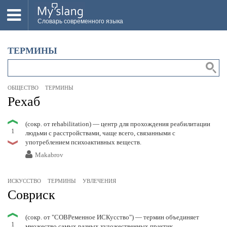
Словарь современного языка
ВСЕ
ТЕРМИНЫ
НОВОЕ
ПОПУЛЯРНОЕ
ОБЩЕСТВО
ТЕРМИНЫ
ПРОВЕРИТЬ ЗНАНИЯ
Рехаб
ДОБАВИТЬ СЛОВО
(сокр. от rehabilitation) — центр для прохождения реабилитации
1
людьми с расстройствами, чаще всего, связанными с
ПРОСВЕТИТЕЛИ
употреблением психоактивных веществ.
Makabrov
ВОЙТИ
ИСКУССТВО
ТЕРМИНЫ
УВЛЕЧЕНИЯ
Совриск
(сокр. от "СОВРеменное ИСКусство") — термин объединяет
1
множество самых разных художественных практик,