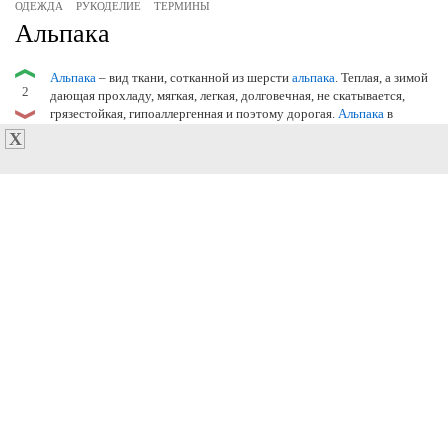
ОДЕЖДА
РУКОДЕЛИЕ
ТЕРМИНЫ
Альпака
Альпака
– вид ткани, сотканной из шерсти
альпака
. Теплая, а зимой
2
дающая прохладу, мягкая, легкая, долговечная, не скатывается,
грязестойкая, гипоаллергенная и поэтому дорогая.
Альпака
в
несколько раз прочнее шерстяных тканей, не мнется.
Альпаку
никогда не красят, она имеет 22 природных оттенка. Шерсть
молодых животных используют для изготовления ткани, а
взрослых – для тканья ковров.
Mamajon
ВИДЕО
МУЗЫКА
ТЕРМИНЫ
Интро
– с англ. «intro» – приставка, вступление. Трёхсекундный видео-
20
ролик, клип-вступление, короткометражная разновидность демо.
Представляет собой несколько кадров под фоновую музыку и
спецэффекты. В кинотеатрах перед началом фильма можно увидеть
интро
-ролик про сам кинотеатр, новые картины. В интернет среде,
крупные видео (уроки, реклама производителя, развлекательные
видео) начинаются с
интро
.