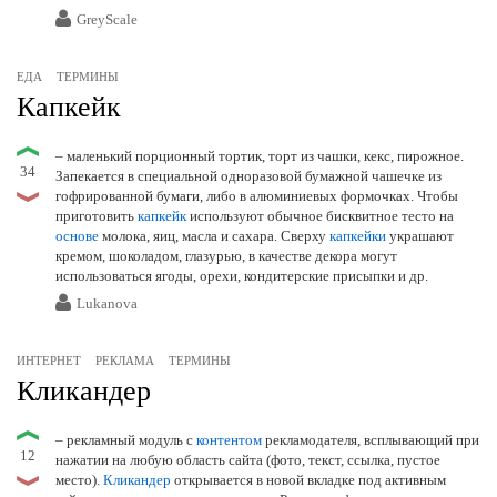
GreyScale
ЕДА
ТЕРМИНЫ
Капкейк
– маленький порционный тортик, торт из чашки, кекс, пирожное.
34
Запекается в специальной одноразовой бумажной чашечке из
гофрированной бумаги, либо в алюминиевых формочках. Чтобы
приготовить
капкейк
используют обычное бисквитное тесто на
основе
молока, яиц, масла и сахара. Сверху
капкейки
украшают
кремом, шоколадом, глазурью, в качестве декора могут
использоваться ягоды, орехи, кондитерские присыпки и др.
Lukanova
ИНТЕРНЕТ
РЕКЛАМА
ТЕРМИНЫ
Кликандер
– рекламный модуль с
контентом
рекламодателя, всплывающий при
12
нажатии на любую область сайта (фото, текст, ссылка, пустое
место).
Кликандер
открывается в новой вкладке под активным