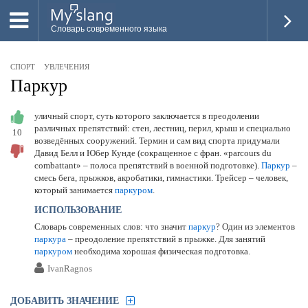
Словарь современного языка
ВСЕ
СПОРТ
УВЛЕЧЕНИЯ
НОВОЕ
Паркур
ПОПУЛЯРНОЕ
уличный спорт, суть которого заключается в преодолении
различных препятствий: стен, лестниц, перил, крыш и специально
10
ПРОВЕРИТЬ ЗНАНИЯ
возведённых сооружений. Термин и сам вид спорта придумали
Давид Белл и Юбер Кунде (сокращенное с фран. «parcours du
ДОБАВИТЬ СЛОВО
combattant» – полоса препятствий в военной подготовке).
Паркур
–
смесь бега, прыжков, акробатики, гимнастики. Трейсер – человек,
ПРОСВЕТИТЕЛИ
который занимается
паркуром
.
ИСПОЛЬЗОВАНИЕ
ВОЙТИ
Словарь современных слов: что значит
паркур
? Один из элементов
паркура
– преодоление препятствий в прыжке. Для занятий
паркуром
необходима хорошая физическая подготовка.
IvanRagnos
ДОБАВИТЬ ЗНАЧЕНИЕ