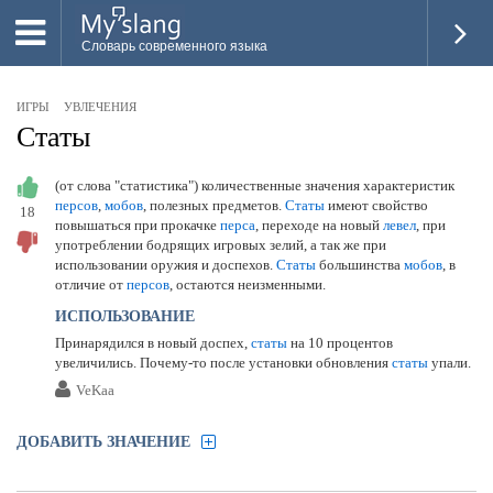
Словарь современного языка
ВСЕ
ИГРЫ
УВЛЕЧЕНИЯ
НОВОЕ
Статы
ПОПУЛЯРНОЕ
(от слова "статистика") количественные значения характеристик
персов
,
мобов
, полезных предметов.
Статы
имеют свойство
18
ПРОВЕРИТЬ ЗНАНИЯ
повышаться при прокачке
перса
, переходе на новый
левел
, при
употреблении бодрящих игровых зелий, а так же при
ДОБАВИТЬ СЛОВО
использовании оружия и доспехов.
Статы
большинства
мобов
, в
отличие от
персов
, остаются неизменными.
ПРОСВЕТИТЕЛИ
ИСПОЛЬЗОВАНИЕ
Принарядился в новый доспех,
статы
на 10 процентов
ВОЙТИ
увеличились. Почему-то после установки обновления
статы
упали.
VeKaa
ДОБАВИТЬ ЗНАЧЕНИЕ