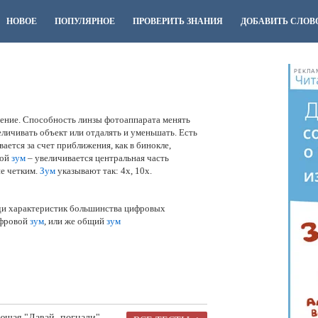
НОВОЕ
ПОПУЛЯРНОЕ
ПРОВЕРИТЬ ЗНАНИЯ
ДОБАВИТЬ СЛОВ
РЕКЛА
жение. Способность линзы фотоаппарата менять
личивать объект или отдалять и уменьшать. Есть
ается за счет приближения, как в бинокле,
вой
зум
– увеличивается центральная часть
не четким.
Зум
указывают так: 4х, 10х.
ди характеристик большинства цифровых
ифровой
зум
, или же общий
зум
ющая "Давай, погнали".