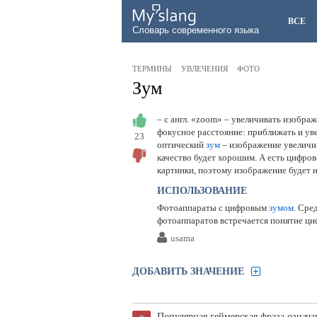
ВСЕ
Словарь современного языка
ТЕРМИНЫ
УВЛЕЧЕНИЯ
ФОТО
Зум
– с англ. «zoom» – увеличивать изобра
фокусное расстояние: приближать и уве
23
оптический
зум
– изображение увеличив
качество будет хорошим. А есть цифро
картинки, поэтому изображение будет 
ИСПОЛЬЗОВАНИЕ
Фотоаппараты с цифровым
зумом
. Сре
фотоаппаратов встречается понятие ц
usama
ДОБАВИТЬ ЗНАЧЕНИЕ
Популярная геймерская фраза означа