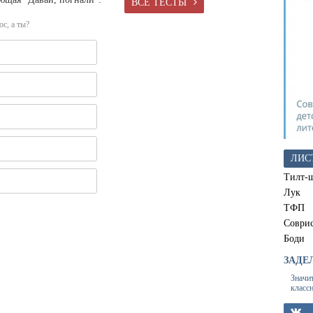
ВСЕ ТЕСТЫ
с, а ты?
ЛИС
Тилт-
Лук
ТФП
Соври
Боди
ЗАДЕ
Значи
класс