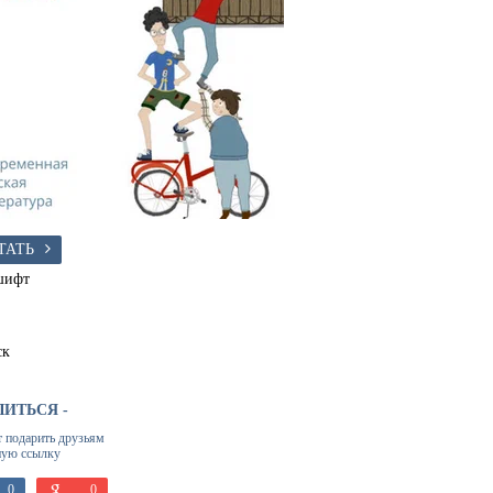
ТАТЬ
шифт
ск
ЛИТЬСЯ -
т подарить друзьям
ную ссылку