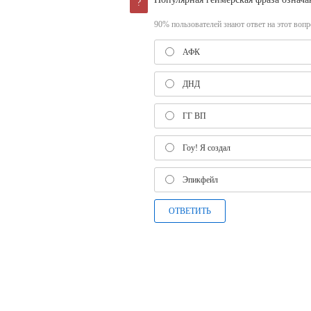
?
90% пользователей знают ответ на этот вопро
АФК
ДНД
ГГ ВП
Гоу! Я создал
Эпикфейл