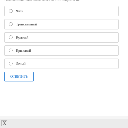
Чизи
Транквильный
Кульный
Криповый
Левый