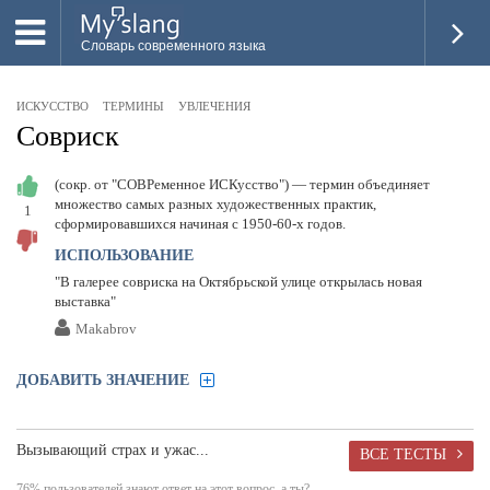
Словарь современного языка
ВСЕ
ИСКУССТВО
ТЕРМИНЫ
УВЛЕЧЕНИЯ
НОВОЕ
Совриск
ПОПУЛЯРНОЕ
(сокр. от "СОВРеменное ИСКусство") — термин объединяет
множество самых разных художественных практик,
1
ПРОВЕРИТЬ ЗНАНИЯ
сформировавшихся начиная с 1950-60-х годов.
ДОБАВИТЬ СЛОВО
ИСПОЛЬЗОВАНИЕ
"В галерее совриска на Октябрьской улице открылась новая
ПРОСВЕТИТЕЛИ
выставка"
Makabrov
ВОЙТИ
ДОБАВИТЬ ЗНАЧЕНИЕ
Вызывающий страх и ужас...
ВСЕ ТЕСТЫ
76% пользователей знают ответ на этот вопрос, а ты?